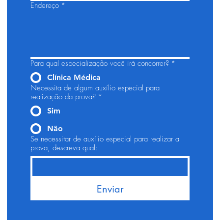
Endereço
*
Para qual especialização você irá concorrer?
*
Clínica Médica
Necessita de algum auxílio especial para
realização da prova?
*
Sim
Não
Se necessitar de auxílio especial para realizar a
prova, descreva qual:
Enviar