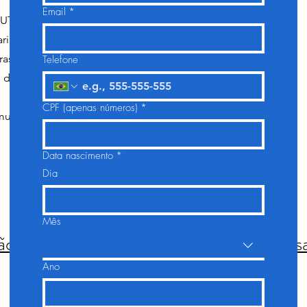
Email
*
UTI, 70 leitos de internação, suítes com todo conforto e
ria hospitalar, uma completa gama de exames a disposição
rassonografia, teste ergometrico, holter e mapa, endoscopia,
Telefone
e laboratório de análises clínicas.
CPF (apenas números)
*
ultidisciplinar treinada e pronta para atendê-lo quando for
Data nascimento
*
Dia
Mês
ão
Whats
Ano