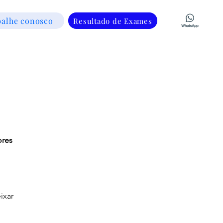
balhe conosco
Resultado de Exames
ores
ixar