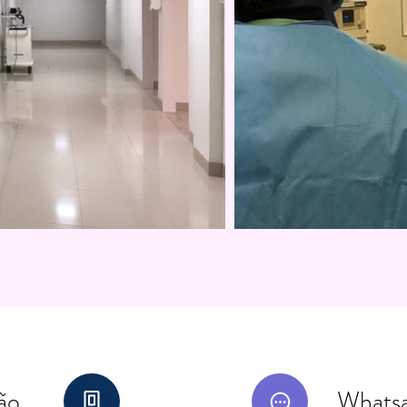
ão
Whats